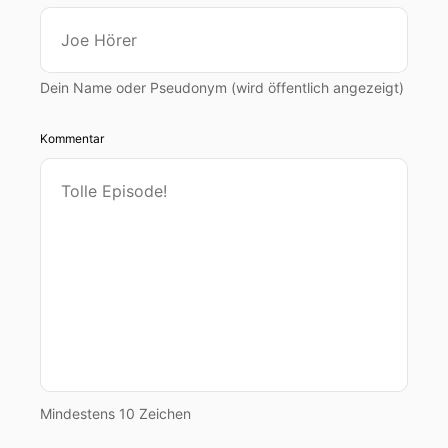
fünfhundert viertausenfünfhundert Franken
00:00:52: etc.,
Dein Name oder Pseudonym (wird öffentlich angezeigt)
00:00:53: bei vielen Inseraten steht
Erstvermietung erst Bezug Brand neue Wohnung
Kommentar
Nach der Faustregel, dass man nicht mehr als
dreißig Prozent des Lohnes fürs Wohnen
ausgeben sollte ist klar.
00:01:03: Diese Wohnung können sich nur noch
Leute leisten, deren Einkommen über den
Mediandron liegt.
00:01:08: Die Mieten steigen und steigen – die
Löhne jedoch bleiben gleich!
00:01:12: Eine Schere, die sich seit den siebziger
Mindestens 10 Zeichen
Jahren immer weiter öffnet.